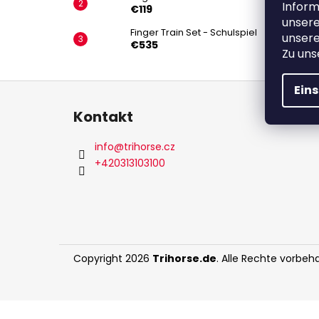
PERFEKTE GESCHENK ZUM 1.
Inform
€119
GEBURTSTAG
unsere
€64,80
Finger Train Set - Schulspiel
unsere
Ursprünglich:
€81,90
€535
Zu un
F
Ein
u
Kontakt
ß
z
info
@
trihorse.cz
e
+420313103100
i
l
e
Copyright 2026
Trihorse.de
. Alle Rechte vorbeha