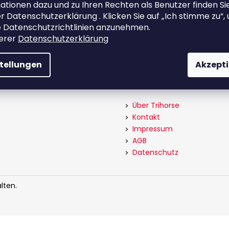
ationen dazu und zu Ihren Rechten als Benutzer finden Sie
€119
€535
Nádražní 344/23
r Datenschutzerklärung . Klicken Sie auf „Ich stimme zu“,
15000 PRAHA
Tschechische Republik
 Datenschutzrichtlinien anzunehmen.
serer
Datenschutzerklärung
stellungen
Akzepti
Informationen
Über Trihorse
Kontakt
Impressum
AGB
Datenschutz
lten.