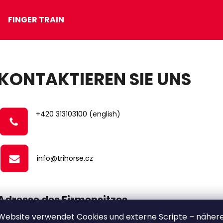
FINGER TRAIN
Was suchen Sie?
KONTAKTIEREN SIE UNS
SUCHEN
+420 313103100 (english)
Wir empfehlen
info@trihorse.cz
Adresse des Firmensitzes
KUGELBAHN JUMBO
FINGER TRAIN SE
Website verwendet Cookies und externe Scripte – näher
TRIHORSE GROUP a.s.