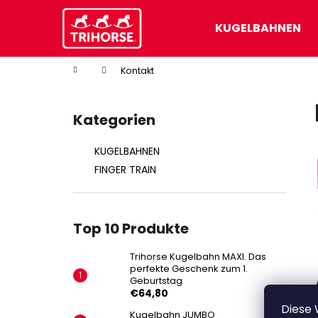
W
Zum
Inhalt
a
KUGELBAHNEN
springen
Zurück
Zurück
r
zum
zum
e
Startseite
Kontakt
n
Einkaufen
Einkaufen
S
k
e
o
Kategorien
Kategorien
i
überspringen
r
t
b
KUGELBAHNEN
e
FINGER TRAIN
n
l
e
Top 10 Produkte
i
s
Trihorse Kugelbahn MAXI. Das
perfekte Geschenk zum 1.
t
Geburtstag
e
€64,80
TRIHORSE KUGELBAHN MAXI. DAS
Diese 
Kugelbahn JUMBO